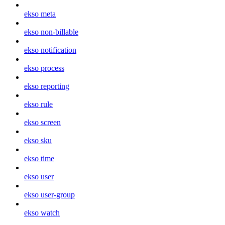
ekso meta
ekso non-billable
ekso notification
ekso process
ekso reporting
ekso rule
ekso screen
ekso sku
ekso time
ekso user
ekso user-group
ekso watch