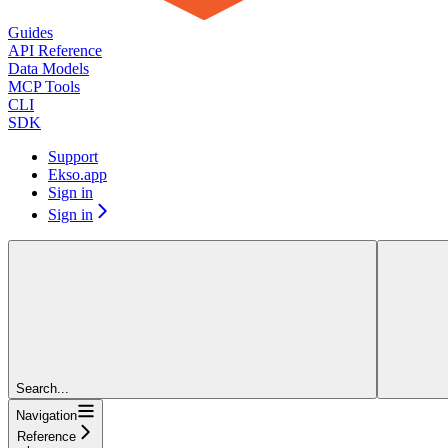
Guides
API Reference
Data Models
MCP Tools
CLI
SDK
Support
Ekso.app
Sign in
Sign in
Search...
Navigation
Reference