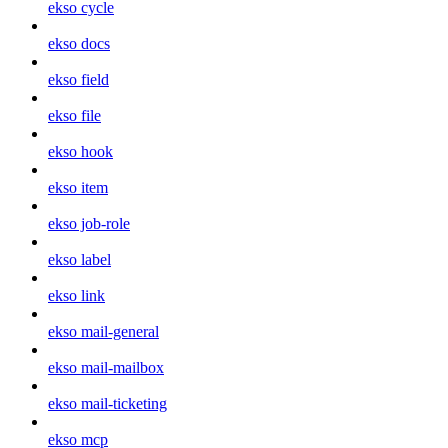
ekso cycle
ekso docs
ekso field
ekso file
ekso hook
ekso item
ekso job-role
ekso label
ekso link
ekso mail-general
ekso mail-mailbox
ekso mail-ticketing
ekso mcp