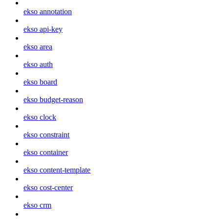
ekso annotation
ekso api-key
ekso area
ekso auth
ekso board
ekso budget-reason
ekso clock
ekso constraint
ekso container
ekso content-template
ekso cost-center
ekso crm