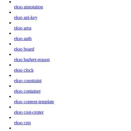
ekso annotation
ekso api-key
ekso area
ekso auth
ekso board
ekso budget-reason
ekso clock
ekso constraint
ekso container
ekso content-template
ekso cost-center
ekso crm