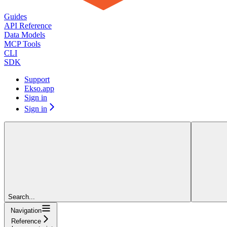
Guides
API Reference
Data Models
MCP Tools
CLI
SDK
Support
Ekso.app
Sign in
Sign in
Search...
Navigation
Reference