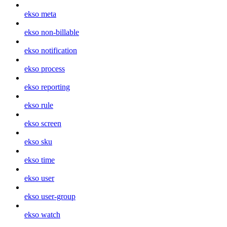
ekso meta
ekso non-billable
ekso notification
ekso process
ekso reporting
ekso rule
ekso screen
ekso sku
ekso time
ekso user
ekso user-group
ekso watch