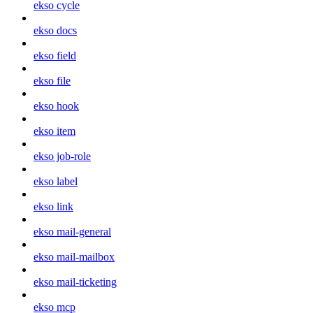
ekso cycle
ekso docs
ekso field
ekso file
ekso hook
ekso item
ekso job-role
ekso label
ekso link
ekso mail-general
ekso mail-mailbox
ekso mail-ticketing
ekso mcp