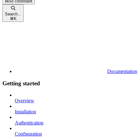
ekso constraint
Search...
⌘
K
Documentation
Getting started
Overview
Installation
Authentication
Configuration