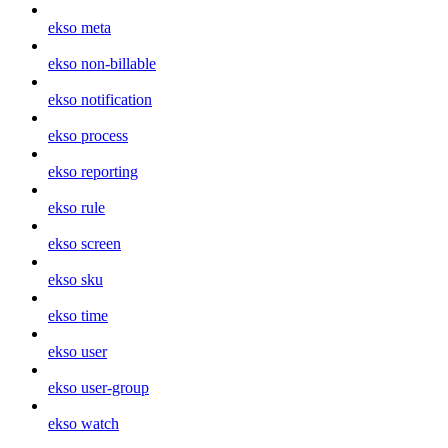
ekso meta
ekso non-billable
ekso notification
ekso process
ekso reporting
ekso rule
ekso screen
ekso sku
ekso time
ekso user
ekso user-group
ekso watch