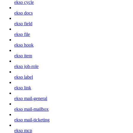
ekso cycle
ekso docs
ekso field
ekso file
ekso hook
ekso item
ekso job-role
ekso label
ekso link
ekso mail-general
ekso mail-mailbox
ekso mail-ticketing
ekso mcp