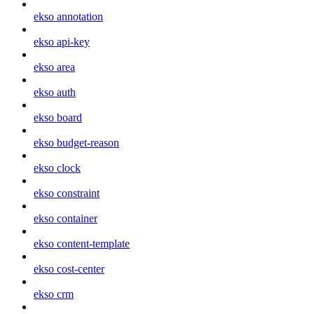
ekso annotation
ekso api-key
ekso area
ekso auth
ekso board
ekso budget-reason
ekso clock
ekso constraint
ekso container
ekso content-template
ekso cost-center
ekso crm