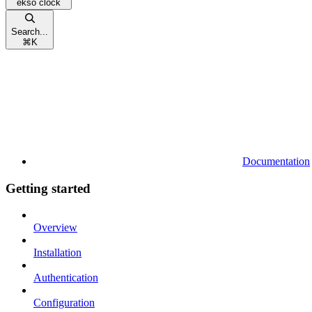
ekso clock
Search...
⌘
K
Documentation
Getting started
Overview
Installation
Authentication
Configuration