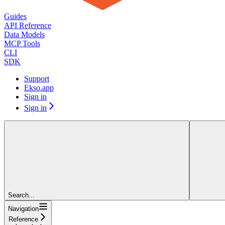
Guides
API Reference
Data Models
MCP Tools
CLI
SDK
Support
Ekso.app
Sign in
Sign in
Search...
Navigation
Reference